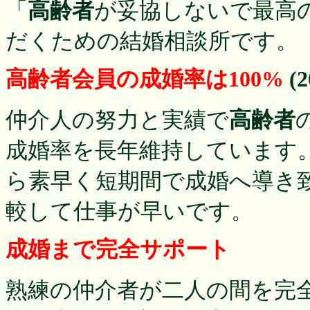
「
高齢者
が妥協しないで最高
だくための結婚相談所です。
高齢者会員の成婚率は100%
(
仲介人の努力と実績で
高齢者
成婚率を長年維持しています
ら素早く短期間で成婚へ導き
較して仕事が早いです。
成婚まで完全サポート
熟練の仲介者が二人の間を完