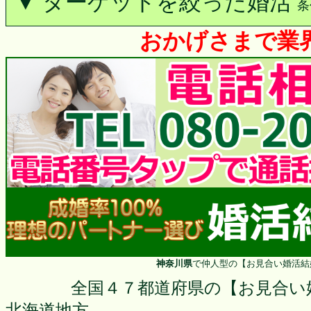
▼ ターゲットを絞った婚活
条
おかげさまで業界
神奈川県
で仲人型の【お見合い婚活結
全国４７都道府県の【お見合い
北海道地方